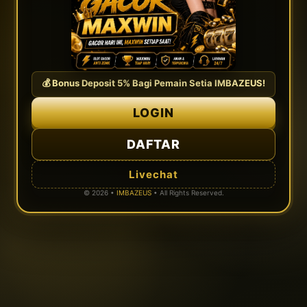
💰 Bonus Deposit 5% Bagi Pemain Setia IMBAZEUS!
LOGIN
DAFTAR
Livechat
© 2026 •
IMBAZEUS
• All Rights Reserved.